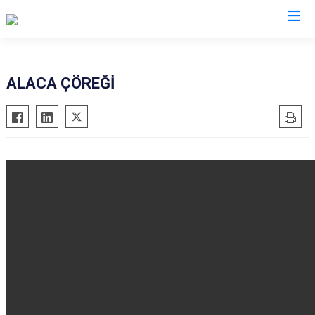
Çorum
ALACA ÇÖREĞİ
Alaca
Mecitözü
Bayat
Oğuzlar
Boğazkale
Ortaköy
Dodurga
Osmancık
İskilip
Sungurlu
Kargı
Uğurludağ
Laçin