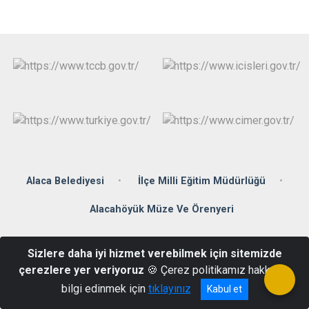
Alaca Belediyesi
İlçe Milli Eğitim Müdürlüğü
Alacahöyük Müze Ve Örenyeri
Denizhan Mahallesi Zübeyde Hanım Caddesi No: 2 Alaca / ÇORUM
Sizlere daha iyi hizmet verebilmek için sitemizde
0(364) 411 50 01 - Fax : 0(364) 411 55 35
çerezlere yer veriyoruz
🍪 Çerez politikamız hakkında
bilgi edinmek için
tıklayınız
Kabul et