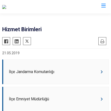
Çorum
Hizmet Birimleri
Alaca
Mecitözü
Bayat
Oğuzlar
21.05.2019
Boğazkale
Ortaköy
Dodurga
Osmancık
İskilip
Sungurlu
İlçe Jandarma Komutanlığı
Kargı
Uğurludağ
Laçin
İlçe Emniyet Müdürlüğü