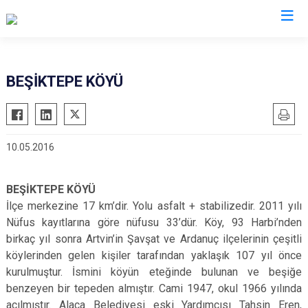
Çorum
BEŞİKTEPE KÖYÜ
Alaca
Mecitözü
Bayat
Oğuzlar
10.05.2016
Boğazkale
Ortaköy
Dodurga
Osmancık
BEŞİKTEPE KÖYÜ
İskilip
Sungurlu
İlçe merkezine 17 km’dir. Yolu asfalt + stabilizedir. 2011 yılı
Kargı
Uğurludağ
Nüfus kayıtlarına göre nüfusu 33’dür. Köy, 93 Harbi’nden
Laçin
birkaç yıl sonra Artvin’in Şavşat ve Ardanuç ilçelerinin çeşitli
köylerinden gelen kişiler tarafından yaklaşık 107 yıl önce
kurulmuştur. İsmini köyün eteğinde bulunan ve beşiğe
benzeyen bir tepeden almıştır. Cami 1947, okul 1966 yılında
açılmıştır. Alaca Belediyesi eski Yardımcısı Tahsin Eren,