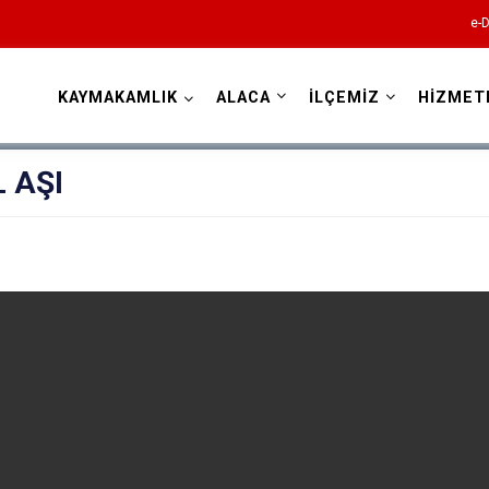
e-D
KAYMAKAMLIK
ALACA
İLÇEMİZ
HİZMET
Çorum
 AŞI
Alaca
Bayat
Boğazkale
Dodurga