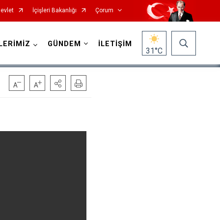
evlet
İçişleri Bakanlığı
Çorum
LERİMİZ
GÜNDEM
İLETİŞİM
31
°C
Mecitözü
Oğuzlar
Ortaköy
Osmancık