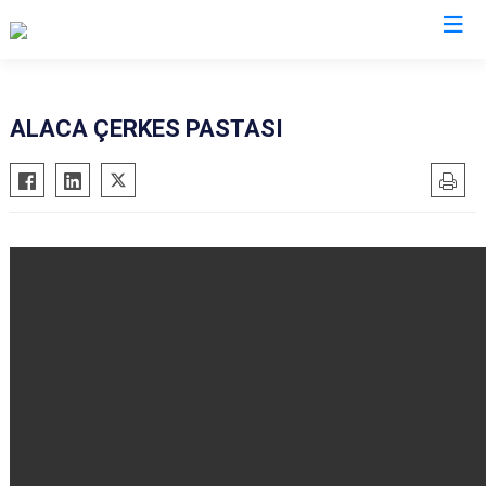
Çorum
ALACA ÇERKES PASTASI
Alaca
Mecitözü
Bayat
Oğuzlar
Boğazkale
Ortaköy
Dodurga
Osmancık
İskilip
Sungurlu
Kargı
Uğurludağ
Laçin