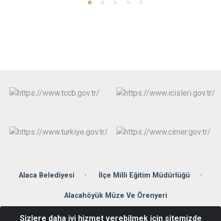
Alaca Belediyesi
İlçe Milli Eğitim Müdürlüğü
Alacahöyük Müze Ve Örenyeri
Sizlere daha iyi hizmet verebilmek için sitemizde
Denizhan Mahallesi Zübeyde Hanım Caddesi No: 2 Alaca / ÇORUM