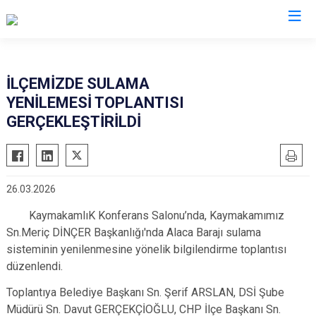
Çorum
İLÇEMİZDE SULAMA
YENİLEMESİ TOPLANTISI
Alaca
Mecitözü
GERÇEKLEŞTİRİLDİ
Bayat
Oğuzlar
Boğazkale
Ortaköy
Dodurga
Osmancık
26.03.2026
İskilip
Sungurlu
KaymakamlıK Konferans Salonu’nda, Kaymakamımız
Kargı
Uğurludağ
Sn.Meriç DİNÇER Başkanlığı'nda Alaca Barajı sulama
Laçin
sisteminin yenilenmesine yönelik bilgilendirme toplantısı
düzenlendi.
Toplantıya Belediye Başkanı Sn. Şerif ARSLAN, DSİ Şube
Müdürü Sn. Davut GERÇEKÇİOĞLU, CHP İlçe Başkanı Sn.