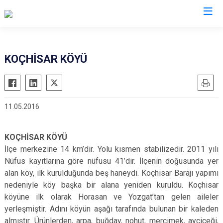
Çorum
KOÇHİSAR KÖYÜ
Alaca
Mecitözü
Bayat
Oğuzlar
11.05.2016
Boğazkale
Ortaköy
Dodurga
Osmancık
KOÇHİSAR KÖYÜ
İskilip
Sungurlu
İlçe merkezine 14 km’dir. Yolu kısmen stabilizedir. 2011 yılı
Kargı
Uğurludağ
Nüfus kayıtlarına göre nüfusu 41’dir. İlçenin doğusunda yer
Laçin
alan köy, ilk kurulduğunda beş haneydi. Koçhisar Barajı yapımı
nedeniyle köy başka bir alana yeniden kuruldu. Koçhisar
köyüne ilk olarak Horasan ve Yozgat’tan gelen aileler
yerleşmiştir. Adını köyün aşağı tarafında bulunan bir kaleden
almıştır. Ürünlerden, arpa, buğday, nohut, mercimek, ayçiçeği,