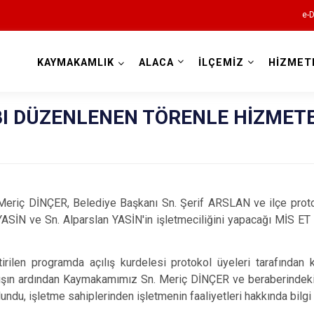
e-D
KAYMAKAMLIK
ALACA
İLÇEMİZ
HİZMET
Çorum
BI DÜZENLENEN TÖRENLE HİZMET
İNÇER, Belediye Başkanı Sn. Şerif ARSLAN ve ilçe protokol
ASİN ve Sn. Alparslan YASİN'in işletmeciliğini yapacağı MİS ET
Alaca
Bayat
tirilen programda açılış kurdelesi protokol üyeleri tarafından 
Boğazkale
Açılışın ardından Kaymakamımız Sn. Meriç DİNÇER ve beraberindeki
Dodurga
du, işletme sahiplerinden işletmenin faaliyetleri hakkında bilgi 