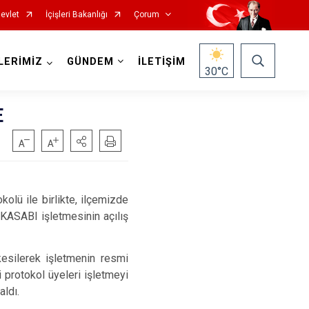
evlet
İçişleri Bakanlığı
Çorum
LERİMİZ
GÜNDEM
İLETİŞİM
30
°C
E
ü ile birlikte, ilçemizde
 KASABI işletmesinin açılış
Mecitözü
Oğuzlar
kesilerek işletmenin resmi
Ortaköy
 protokol üyeleri işletmeyi
Osmancık
aldı.