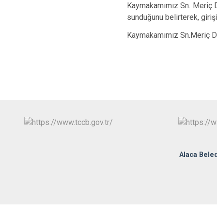
Kaymakamımız Sn. Meriç DİN
sunduğunu belirterek, giri
Kaymakamımız Sn.Meriç DİNÇ
Alaca Beled