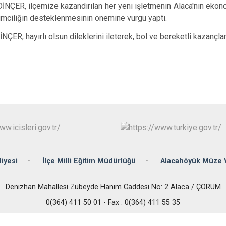
İskilip
ÇER, ilçemize kazandırılan her yeni işletmenin Alaca'nın ekonom
şimciliğin desteklenmesinin önemine vurgu yaptı.
Kargı
Laçin
ER, hayırlı olsun dileklerini ileterek, bol ve bereketli kazançl
iyesi
İlçe Milli Eğitim Müdürlüğü
Alacahöyük Müze 
Denizhan Mahallesi Zübeyde Hanım Caddesi No: 2 Alaca / ÇORUM
0(364) 411 50 01 - Fax : 0(364) 411 55 35