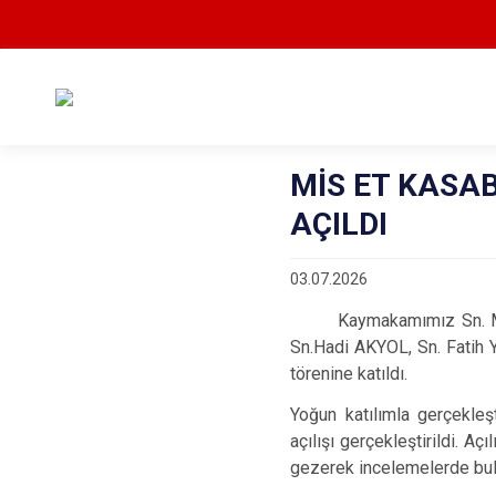
MİS ET KASA
AÇILDI
03.07.2026
Kaymakamımız Sn. Meriç D
Sn.Hadi AKYOL, Sn. Fatih Y
törenine katıldı.
Yoğun katılımla gerçekleş
açılışı gerçekleştirildi. 
gezerek incelemelerde bulun