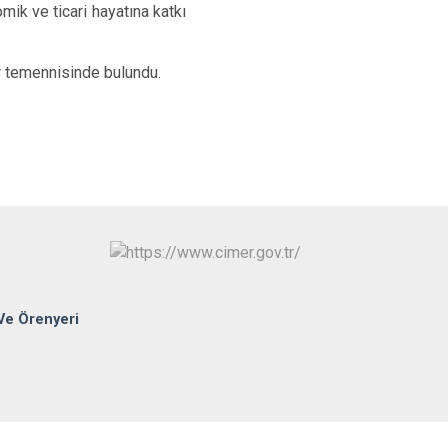
Sungurlu
ik ve ticari hayatına katkı
Uğurludağ
ar temennisinde bulundu.
Ve Örenyeri