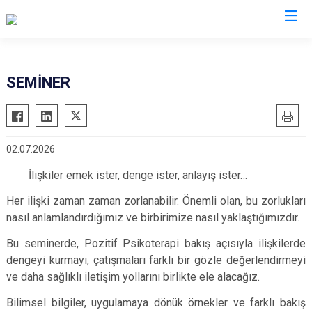
Çorum
SEMİNER
Alaca
Mecitözü
Bayat
Oğuzlar
02.07.2026
Boğazkale
Ortaköy
Dodurga
Osmancık
İlişkiler emek ister, denge ister, anlayış ister…
İskilip
Sungurlu
Her ilişki zaman zaman zorlanabilir. Önemli olan, bu zorlukları
Kargı
nasıl anlamlandırdığımız ve birbirimize nasıl yaklaştığımızdır.
Uğurludağ
Laçin
Bu seminerde, Pozitif Psikoterapi bakış açısıyla ilişkilerde
dengeyi kurmayı, çatışmaları farklı bir gözle değerlendirmeyi
ve daha sağlıklı iletişim yollarını birlikte ele alacağız.
Bilimsel bilgiler, uygulamaya dönük örnekler ve farklı bakış