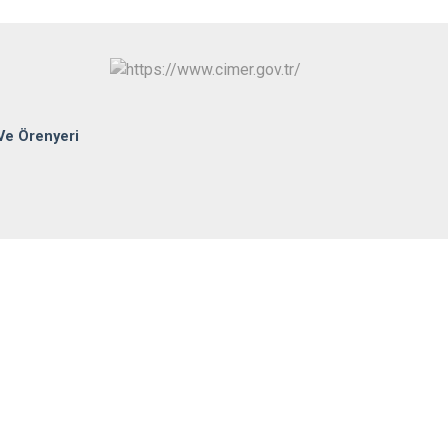
Sungurlu
Uğurludağ
Ve Örenyeri