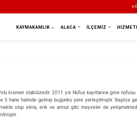
e-D
KAYMAKAMLIK
ALACA
İLÇEMİZ
HİZMET
Çorum
Yolu kısmen stabilizedir. 2011 yılı Nüfus kayıtlarına göre nüfusu
Alaca
e 5 hane halinde gelinip bugünkü yere yerleşilmiştir. Başlıca gelir
Bayat
mekte olup elma, erik ve armut gibi meyveler de yetişmektedir
ilmiştir. .
Boğazkale
Dodurga