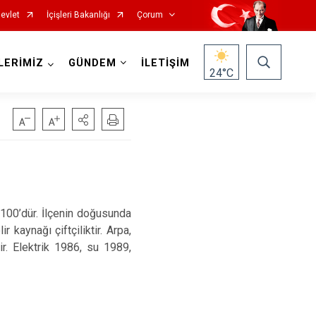
evlet
İçişleri Bakanlığı
Çorum
LERİMİZ
GÜNDEM
İLETİŞİM
24
°C
 100’dür. İlçenin doğusunda
Mecitözü
 kaynağı çiftçiliktir. Arpa,
Oğuzlar
. Elektrik 1986, su 1989,
Ortaköy
Osmancık